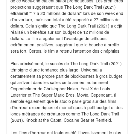
de ce week-end étaient plutôt prometteuses. Les premières 
projections suggéraient que The Long Dark Trail (2021) 
effraierait "17 à 20 millions de dollars" lors de son week-end 
d'ouverture, mais son total a été rapporté à 27 millions de 
dollars. Cela signifie que The Long Dark Trail (2021) a déjà 
réalisé un bénéfice sur son budget de 12 millions de 
dollars. Le film a également l'avantage de critiques 
extrêmement positives, suggérant que le bouche à oreille 
sera fort. Certes, le film a retenu l'attention des cinéphiles.
Plus précisément, le succès de The Long Dark Trail (2021) 
témoigne d'une tendance plus large. Universal a 
certainement sa propre part de blockbusters à gros budget 
qui arrivent dans les salles cette année, notamment 
Oppenheimer de Christopher Nolan, Fast X de Louis 
Leterrier et The Super Mario Bros. Movie. Cependant, il 
semble également que le studio parie gros sur des films 
d'horreur excentriques et mémétiques à petit budget et des 
longs métrages de créatures comme The Long Dark Trail 
(2021), Knock at the Cabin, Cocaine Bear et Renfield.
Les films d'horreur ont toujours été l'investissement le plus 