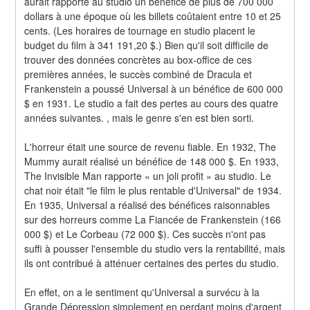
aurait rapporté au studio un bénéfice de plus de 700 000 
dollars à une époque où les billets coûtaient entre 10 et 25 
cents. (Les horaires de tournage en studio placent le 
budget du film à 341 191,20 $.) Bien qu'il soit difficile de 
trouver des données concrètes au box-office de ces 
premières années, le succès combiné de Dracula et 
Frankenstein a poussé Universal à un bénéfice de 600 000 
$ en 1931. Le studio a fait des pertes au cours des quatre 
années suivantes. , mais le genre s'en est bien sorti.
L'horreur était une source de revenu fiable. En 1932, The 
Mummy aurait réalisé un bénéfice de 148 000 $. En 1933, 
The Invisible Man rapporte « un joli profit » au studio. Le 
chat noir était "le film le plus rentable d'Universal" de 1934. 
En 1935, Universal a réalisé des bénéfices raisonnables 
sur des horreurs comme La Fiancée de Frankenstein (166 
000 $) et Le Corbeau (72 000 $). Ces succès n'ont pas 
suffi à pousser l'ensemble du studio vers la rentabilité, mais 
ils ont contribué à atténuer certaines des pertes du studio.
En effet, on a le sentiment qu'Universal a survécu à la 
Grande Dépression simplement en perdant moins d'argent 