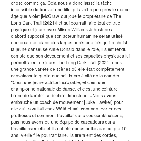
chose comme ça. Cela nous a donc laissé la tâche 
impossible de trouver une fille qui avait à peu près le même 
âge que Violet [McGraw, qui joue le propriétaire de The 
Long Dark Trail (2021)] et qui pourrait faire tout ce truc 
physique et jouer avec Allison Williams.Johnstone a 
d'abord supposé que son acteur humain ne serait utilisé 
que pour des plans plus larges, mais une fois qu'il a choisi 
la jeune danseuse Amie Donald dans le rôle, il s'est rendu 
compte que son dévouement et ses capacités physiques lui 
permettraient de jouer The Long Dark Trail (2021) dans 
une grande variété de scènes où elle était complètement 
convaincante quelle que soit la proximité de la caméra. 
"C'est une jeune actrice incroyable, et c'est une 
championne nationale de danse, et c'est une ceinture 
brune de karaté", a déclaré Johnstone. «Nous avons 
embauché un coach de mouvement [Luke Hawker] pour 
elle qui travaillait chez Wētā et sait comment porter des 
prothèses et comment travailler dans ces combinaisons, 
puis nous avons eu une équipe de cascadeurs qui a 
travaillé avec elle et ils ont été époustouflés par ce que 10 
ans -vieille fille pourrait faire. Ils tireraient des cordes, 