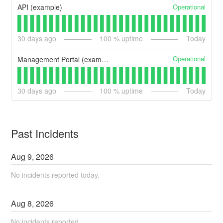
Operational
API (example)
30
days ago
100
% uptime
Today
Operational
Management Portal (example)
30
days ago
100
% uptime
Today
Past Incidents
Aug
9
,
2026
No incidents reported today.
Aug
8
,
2026
No incidents reported.