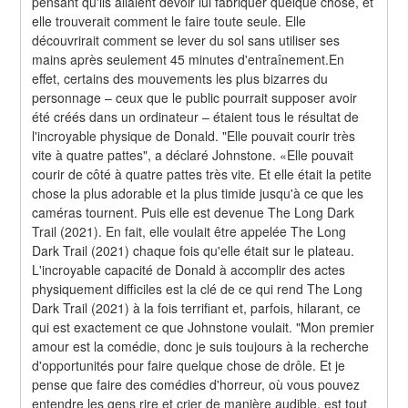
pensant qu'ils allaient devoir lui fabriquer quelque chose, et 
elle trouverait comment le faire toute seule. Elle 
découvrirait comment se lever du sol sans utiliser ses 
mains après seulement 45 minutes d'entraînement.En 
effet, certains des mouvements les plus bizarres du 
personnage – ceux que le public pourrait supposer avoir 
été créés dans un ordinateur – étaient tous le résultat de 
l'incroyable physique de Donald. "Elle pouvait courir très 
vite à quatre pattes", a déclaré Johnstone. «Elle pouvait 
courir de côté à quatre pattes très vite. Et elle était la petite 
chose la plus adorable et la plus timide jusqu'à ce que les 
caméras tournent. Puis elle est devenue The Long Dark 
Trail (2021). En fait, elle voulait être appelée The Long 
Dark Trail (2021) chaque fois qu'elle était sur le plateau. 
L'incroyable capacité de Donald à accomplir des actes 
physiquement difficiles est la clé de ce qui rend The Long 
Dark Trail (2021) à la fois terrifiant et, parfois, hilarant, ce 
qui est exactement ce que Johnstone voulait. "Mon premier 
amour est la comédie, donc je suis toujours à la recherche 
d'opportunités pour faire quelque chose de drôle. Et je 
pense que faire des comédies d'horreur, où vous pouvez 
entendre les gens rire et crier de manière audible, est tout 